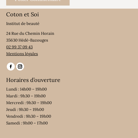
Coton et Soi
Institut de beauté
24 Rue du Chemin Horain
35630 Hédé-Bazouges
02 99 37 09 43
Mentions légales
Trouvez nous sur :
La
La
page
page
Horaires d’ouverture
Facebook
Instagram
Lundi : 14h00 – 19h00
s'ouvre
s'ouvre
Mardi : 9h30 – 19h00
dans
dans
Mercredi : 9h30 – 19h00
Jeudi : 9h30 – 19h00
une
une
Vendredi : 9h30 – 19h00
nouvelle
nouvelle
Samedi : 9h00 – 17h00
fenêtre
fenêtre