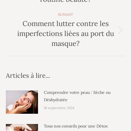
précédent
:
SUIVANT
Comment lutter contre les
imperfections liées au port du
Article
suivant
masque?
:
Articles à lire...
Comprendre votre peau : Sèche ou
Déshydratée
18 septembre 2024
Tous nos conseils pour une Détox