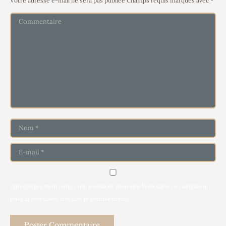
Votre adresse e-mail ne sera pas publiée Champs requis marqués avec
*
Commentaire
Nom *
E-mail *
Enregistrez mon nom, mon e-mail et mon site Web dans ce navigateur
pour la prochaine fois que je commenterai.
Poster Commentaire